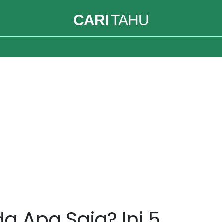
CARI
TAHU
a Apa Saja? Ini 5