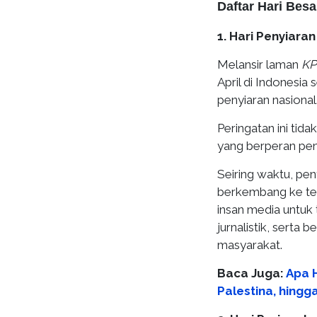
Daftar Hari Besar
1. Hari Penyiara
Melansir laman
KP
April di Indonesi
penyiaran nasional
Peringatan ini tid
yang berperan pe
Seiring waktu, pen
berkembang ke telev
insan media untuk 
jurnalistik, serta 
masyarakat.
Baca Juga:
Apa H
Palestina, hingg