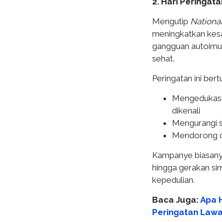
2. Hari Peringat
Mengutip
Nationa
meningkatkan kesa
gangguan autoimun
sehat.
Peringatan ini bert
Mengedukasi 
dikenali
Mengurangi s
Mendorong de
Kampanye biasanya
hingga gerakan si
kepedulian.
Baca Juga:
Apa H
Peringatan Law