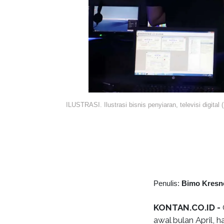
ILUSTRASI. Ilustrasi bisnis penyiaran, televisi digit
Penulis:
Bimo Kresn
KONTAN.CO.ID -
awal bulan April, 