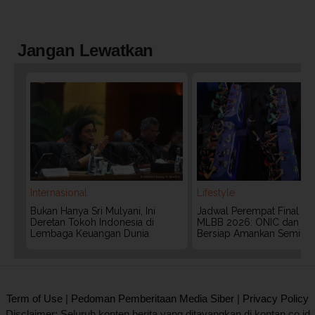
Jangan Lewatkan
Internasional
Lifestyle
Bukan Hanya Sri Mulyani, Ini
Jadwal Perempat Final G
Deretan Tokoh Indonesia di
MLBB 2026: ONIC dan Vita
Lembaga Keuangan Dunia
Bersiap Amankan Semifina
2020 @ Kontan.co.id All rights reserved.
Term of Use
|
Pedoman Pemberitaan Media Siber
|
Privacy Policy
Disclaimer: Seluruh konten berita yang ditayangkan di kontan.co.id