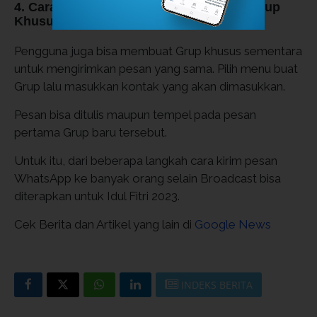
4. Cara kirim pesan WhatsApp dengan Grup
Khusus
Pengguna juga bisa membuat Grup khusus sementara
untuk mengirimkan pesan yang sama. Pilih menu buat
Grup lalu masukkan kontak yang akan dimasukkan.
Pesan bisa ditulis maupun tempel pada pesan
pertama Grup baru tersebut.
Untuk itu, dari beberapa langkah cara kirim pesan
WhatsApp ke banyak orang selain Broadcast bisa
diterapkan untuk Idul Fitri 2023.
Cek Berita dan Artikel yang lain di
Google News
INDEKS BERITA