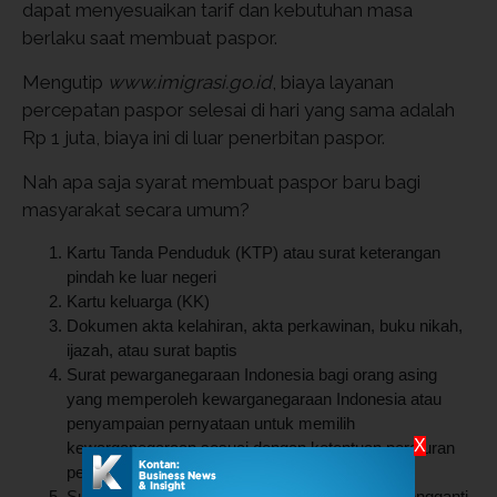
dapat menyesuaikan tarif dan kebutuhan masa
berlaku saat membuat paspor.
Mengutip
www.imigrasi.go.id
, biaya layanan
percepatan paspor selesai di hari yang sama adalah
Rp 1 juta, biaya ini di luar penerbitan paspor.
Nah apa saja syarat membuat paspor baru bagi
masyarakat secara umum?
Kartu Tanda Penduduk (KTP) atau surat keterangan
pindah ke luar negeri
Kartu keluarga (KK)
Dokumen akta kelahiran, akta perkawinan, buku nikah,
ijazah, atau surat baptis
Surat pewarganegaraan Indonesia bagi orang asing
yang memperoleh kewarganegaraan Indonesia atau
penyampaian pernyataan untuk memilih
X
kewarganegaraan sesuai dengan ketentuan peraturan
perundang-undangan
Surat penetapan ganti nama (bagi yang telah mengganti