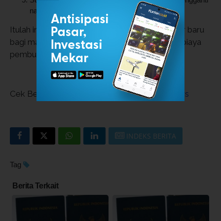
nama) dari pejabat yang berwenang
Itulah informasi terkait syarat membuat paspor baru
bagi masyarakat, macam-macam paspor dan biaya
pembuatan paspor.
Cek Berita dan Artikel yang lain di
Google News
INDEKS BERITA
Tag
Berita Terkait