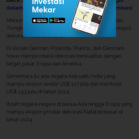
Baca Juga:
Negara Mana yang Paling Unggul
dalam Matematika? Asia Ternyata Mendominasi
Menurut data ini, Belanda yang jauh tertinggal dari
Tiongkok tetap menjadi negara penting untuk ekspor
dekorasi Natal di Eropa.
Di sisi lain German, Polandia, Prancis, dan Denmark
fokus memproduksi dekorasi berkualitas dengan
target pasar Eropa dan Amerika.
Sementara itu ada negara Asia yaitu India yang
mampu ekspor senilai US$ 117 juta dan Kamboja
US$ 193 juta di tahun 2024.
Itulah negara-negara di benua Asia hingga Eropa yang
mampu ekspor produk dekorasi Natal terbesar di
tahun 2024.