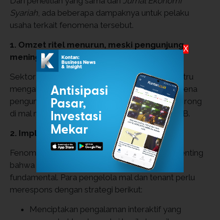
Dari penelitian yang sama dari
Jurnal Ekonomi
Syariah
, ada beberapa dampaknya untuk pelaku
usaha terkait fenomena tersebut.
1. Omzet ritel menurun, meski pengunjung
X
meningkat
Sektor F&B (minuman dan makanan ringan) justru
mengalami kenaikan omzet hingga 5–10 %, karena
pengunjung tetap membeli camilan saat nongkrong
di mal meskipun tidak membeli produk non‑F&B.
2. Implikasi Strategis bagi Pengelola
Fenomena Rojali dan Rohana menjadi sinyal penting
bahwa perilaku konsumen berubah secara
fundamental. Para pengelola mal dan tenant perlu
merespons dengan strategi berikut:
Menciptakan pengalaman interaktif yang