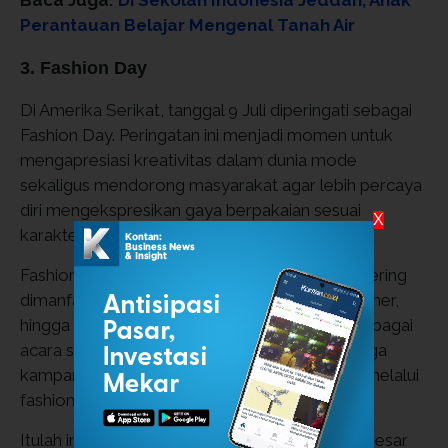
Baca Juga:
Di Sekolah Indonesia Jeddah, Anak
Perantauan Belajar Mengenal Tanah Air
3. Fashion Day
Di Amerika Serikat, tanggal 9 Juli diperingati sebagai
Fashion Day. Peringatan ini menjadi momen untuk
mengapresiasi kreativitas dalam dunia mode
sekaligus mendorong masyarakat agar lebih percaya
diri mengekspresikan gaya berpakaian sesuai
X
karakter masing-masing.
Fashion Day mulai diperingati sejak 2016 dan sering
dimanfaatkan oleh pelaku industri mode, desainer,
hingga komunitas fesyen untuk menggelar berbagai
acara seperti peragaan busana, pameran, hingga
kampanye mengenai kebebasan berekspresi melalui
fashion.
Itulah informasi menarik mengenai daftar hari besar