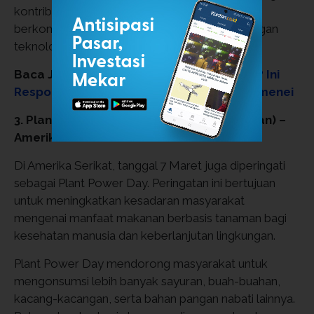
kontribusi Bell dalam mengubah cara manusia
berkomunikasi dan mempercepat perkembangan
teknologi global.
Baca Juga:
Apa Arti Masa Berkabung Iran? Ini
Respon Pasca Wafatnya Ayatollah Ali Khamenei
3. Plant Power Day (Hari Kekuatan Tanaman) –
Amerika Serikat
Di Amerika Serikat, tanggal 7 Maret juga diperingati
sebagai Plant Power Day. Peringatan ini bertujuan
untuk meningkatkan kesadaran masyarakat
mengenai manfaat makanan berbasis tanaman bagi
kesehatan manusia dan keberlanjutan lingkungan.
Plant Power Day mendorong masyarakat untuk
mengonsumsi lebih banyak sayuran, buah-buahan,
kacang-kacangan, serta bahan pangan nabati lainnya.