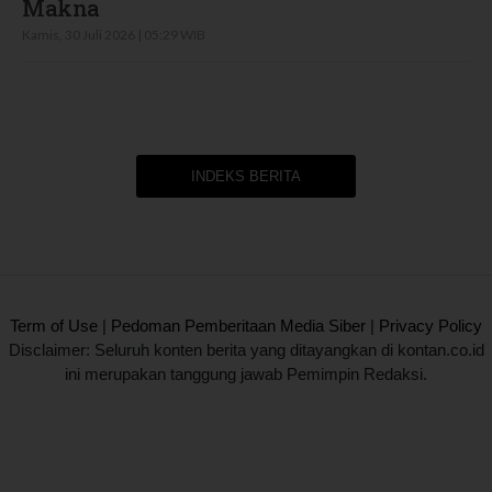
Makna
Kamis, 30 Juli 2026 | 05:29 WIB
INDEKS BERITA
2020 @ Kontan.co.id All rights reserved.
Term of Use
|
Pedoman Pemberitaan Media Siber
|
Privacy Policy
Disclaimer: Seluruh konten berita yang ditayangkan di kontan.co.id
ini merupakan tanggung jawab Pemimpin Redaksi.