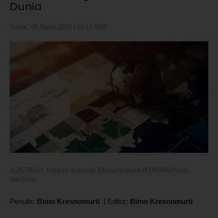
Dunia
Jumat, 06 Maret 2026 | 10:12 WIB
ILUSTRASI. Ilustrasi Kalender Ekonomi Dunia (KONTAN/Hasbi
Maulana)
Penulis:
Bimo Kresnomurti
|
Editor:
Bimo Kresnomurti