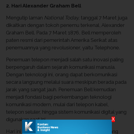
2. Hari Alexander Graham Bell
Mengutip laman
National Today,
tanggal 7 Maret juga
dikaitkan dengan tokoh penemu terkenal, Alexander
Graham Bell. Pada 7 Maret 1876, Bell memperoleh
paten resmi dari pemerintah Amerika Serikat atas
penemuannya yang revolusioner, yaitu Telephone.
Penemuan telepon menjadi salah satu inovasi paling
berpengaruh dalam sejarah komunikasi manusia.
Dengan teknologi ini, orang dapat berkomunikasi
secara langsung melalui suara meskipun berada pada
jarak yang sangat jauh. Penemuan Bell kemudian
menjadi fondasi bagi perkembangan teknologi
komunikasi modern, mulai dari telepon kabel,
telepon seluler, hingga sistem komunikasi digital yang
digunakan saat ini.
X
Hari ini sering dijadikan momen untuk mengenang