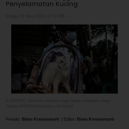
Penyelamatan Kucing
Minggu, 01 Maret 2026 | 07:30 WIB
ILUSTRASI. Vaksinasi antirabies bagi hewan peliharaan warga
Jakarta (KONTAN/Fransiskus Simbolon)
Penulis:
Bimo Kresnomurti
|
Editor:
Bimo Kresnomurti