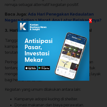
remaja sebagai alternatif kegiatan positif.
Baca Juga:
Ada Hari Penegakan Kedaulatan
Negara Setiap 1 Maret, Apa Latar Belakangnya?
X
3. Hari Penyelamatan Kucing Internasional
Tanggal 2 Maret juga sering dikaitkan dengan
kampanye penyelamatan dan adopsi kucing,
terutama kucing jalanan.
Peringatan ini bertujuan meningkatkan kesadaran
tentang pentingnya adopsi hewan, sterilisasi untuk
mengendalikan populasi, serta perawatan yang layak
bagi hewan terlantar.
Kegiatan yang umum dilakukan antara lain:
Kampanye adopsi kucing di shelter.
Donasi makanan dan biaya perawatan.