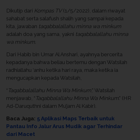
Dikutip dari
Kompas TV
(1/5/2022), dalam riwayat
sahabat serta salafush shalih yang sampai kepada
kita, jawaban
taqabbalallahu minna wa minkum
adalah doa yang sama, yakni
taqabbalallahu minna
wa minkum
.
Dari Habib bin Umar Al Anshari, ayahnya bercerita
kepadanya bahwa beliau bertemu dengan Watsilah
radhiallahu ‘anhu ketika hari raya, maka ketika ia
mengucapkan kepada Watsilah,
“
Taqabbalallahu Minna Wa Minkum
,” Watsilah
menjawab, “
Taqabbalallahu Minna Wa Minkum
.” (HR
Ad-Daruquthni dalam Mu’jam Al Kabir).
Baca Juga:
5 Aplikasi Maps Terbaik untuk
Pantau Info Jalur Arus Mudik agar Terhindar
dari Macet