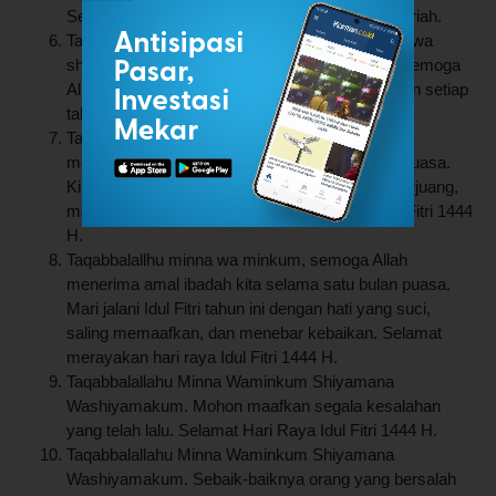
Selamat Hari Raya Idul Fitri 1 Syawwal 1444 Hijriah.
Taqabbalallaahu minna wa minkum, shiyamana wa
shiyamakum, kullu ‘ammin wa antum bi khair. Semoga
Allah SWT menerima puasa saya dan kamu, dan setiap
tahun semoga kita senantiasa dalam kebaikan.
Taqabbalallhu minna wa minkum, semoga Allah
menerima amal ibadah kita selama satu bulan puasa.
Kini tiba hari kemenangan setelah satu bulan berjuang,
mari saling memaafkan. Selamat hari raya Idul Fitri 1444
H.
Taqabbalallhu minna wa minkum, semoga Allah
menerima amal ibadah kita selama satu bulan puasa.
Mari jalani Idul Fitri tahun ini dengan hati yang suci,
saling memaafkan, dan menebar kebaikan. Selamat
merayakan hari raya Idul Fitri 1444 H.
Taqabbalallahu Minna Waminkum Shiyamana
Washiyamakum. Mohon maafkan segala kesalahan
yang telah lalu. Selamat Hari Raya Idul Fitri 1444 H.
Taqabbalallahu Minna Waminkum Shiyamana
Washiyamakum. Sebaik-baiknya orang yang bersalah