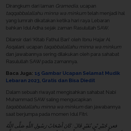
Dirangkum dari laman
Gramedia
, ucapan
taqqabbalallahu minna wa minkum
telah menjadi hal
yang lumrah dikatakan ketika hari raya Lebaran
bahkan Idul Adha sejak zaman Rasulullah SAW.
Dilansir dari ‘Kitab Fathul Bari‘ oleh Ibnu Hajar Al
Asqalani, ucapan
taqabbalallahu minna wa minkum
dan jawabannya sering dilakukan oleh para sahabat
Rasulullah SAW pada zamannya.
Baca Juga:
15 Gambar Ucapan Selamat Mudik
Lebaran 2023, Gratis dan Bisa Diedit
Dalam sebuah riwayat mengisahkan sahabat Nabi
Muhammad SAW saling mengucapkan
taqabbalallahu minna wa minkum
dan jawabannya
saat berjumpa pada momen Idul Fitri.
فعن جُبَيْرِ بْنِ نُفَيْرٍ قَالَ : كَانَ أَصْحَابُ رَسُولِ اللَّهِ صَلَّى اللَّهُ