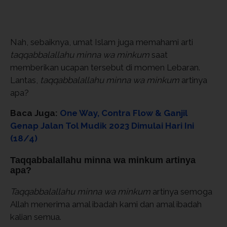
Nah, sebaiknya, umat Islam juga memahami arti
taqqabbalallahu minna wa minkum
saat
memberikan ucapan tersebut di momen Lebaran.
Lantas,
taqqabbalallahu minna wa minkum
artinya
apa?
Baca Juga:
One Way, Contra Flow & Ganjil
Genap Jalan Tol Mudik 2023 Dimulai Hari Ini
(18/4)
Taqqabbalallahu minna wa minkum artinya
apa?
Taqqabbalallahu minna wa minkum
artinya semoga
Allah menerima amal ibadah kami dan amal ibadah
kalian semua.