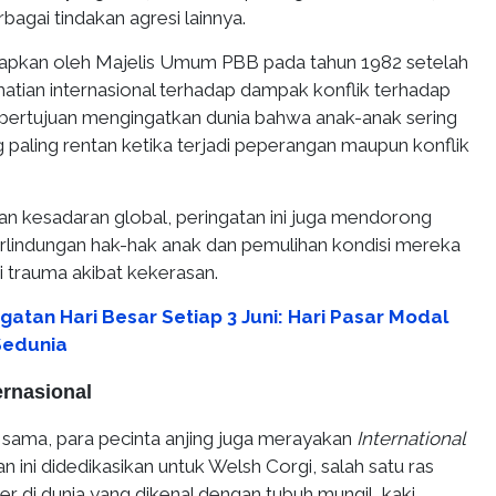
bagai tindakan agresi lainnya.
tetapkan oleh Majelis Umum PBB pada tahun 1982 setelah
atian internasional terhadap dampak konflik terhadap
i bertujuan mengingatkan dunia bahwa anak-anak sering
 paling rentan ketika terjadi peperangan maupun konflik
an kesadaran global, peringatan ini juga mendorong
rlindungan hak-hak anak dan pemulihan kondisi mereka
 trauma akibat kekerasan.
gatan Hari Besar Setiap 3 Juni: Hari Pasar Modal
Sedunia
ternasional
 sama, para pecinta anjing juga merayakan
International
an ini didedikasikan untuk
Welsh Corgi
, salah satu ras
ler di dunia yang dikenal dengan tubuh mungil, kaki