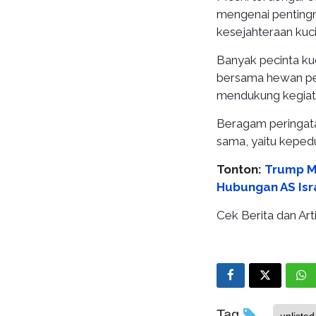
mengenai penting
kesejahteraan kuc
Banyak pecinta ku
bersama hewan pe
mendukung kegiata
Beragam peringata
sama, yaitu keped
Tonton:
Trump Ma
Hubungan AS Isr
Cek Berita dan Arti
Tag