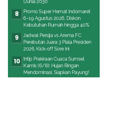
Dunia 2030
Promo Super Hemat Indomaret
6–19 Agustus 2026, Diskon
Kebutuhan Rumah hingga 40%
Jadwal Persija vs Arema FC
Perebutan Juara 3 Piala Presiden
2026, Kick-off Sore Ini
Intip Prakiraan Cuaca Sumsel
Kamis (6/8): Hujan Ringan
Mendominasi, Siapkan Payung!