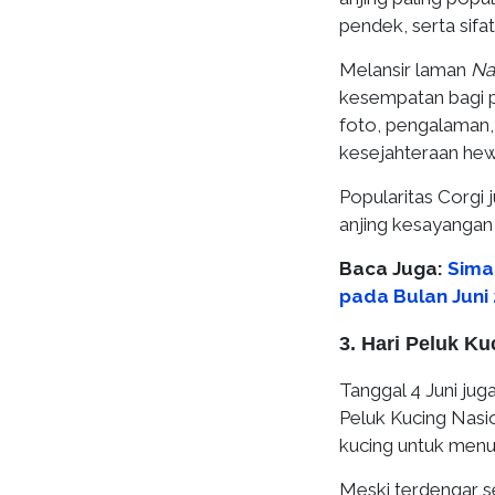
pendek, serta sifa
Melansir laman
Na
kesempatan bagi p
foto, pengalaman
kesejahteraan hew
Popularitas Corgi 
anjing kesayangan
Baca Juga:
Sima
pada Bulan Juni
3. Hari Peluk Ku
Tanggal 4 Juni jug
Peluk Kucing Nasio
kucing untuk menu
Meski terdengar se