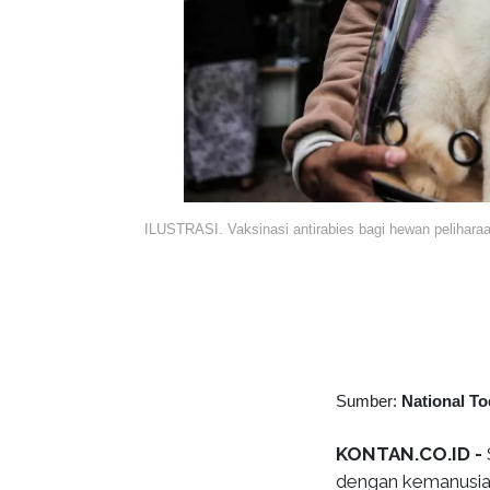
ILUSTRASI. Vaksinasi antirabies bagi hewan pelihar
Sumber:
National T
KONTAN.CO.ID -
dengan kemanusiaa