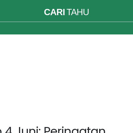
CARI
TAHU
p 4 Juni: Peringatan