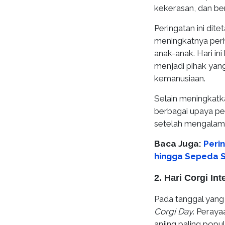
kekerasan, dan ber
Peringatan ini di
meningkatnya perh
anak-anak. Hari in
menjadi pihak yang
kemanusiaan.
Selain meningkatk
berbagai upaya pe
setelah mengalami
Baca Juga:
Perin
hingga Sepeda 
2. Hari Corgi In
Pada tanggal yang
Corgi Day
. Peraya
anjing paling popu