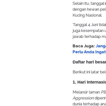
Selain itu, tangga
dengan hewan pelih
Kucing Nasional.
Tanggal 4 Juni tid
juga kesempatan 
jawab terhadap mak
Baca Juga:
Jang
Perlu Anda Ingat
Daftar hari besa
Berikut ini latar b
1. Hari Interna
Melansir laman
PB
Aggression
diperi
dunia terhadap ana