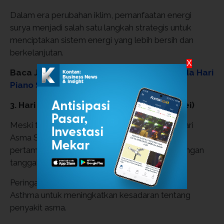
Dalam era perubahan iklim, pemanfaatan energi
surya menjadi salah satu langkah strategis untuk
menciptakan sistem energi yang lebih bersih dan
berkelanjutan.
X
Baca Juga:
Makna Hari Besar 28 Maret: Ada Hari
Piano Sedunia hingga Emansipasi Budak
3. Hari Asma Sedunia (sering jatuh awal Mei)
Meski tidak selalu tepat pada tanggal 3 Mei, Hari
Asma Sedunia sering diperingati pada minggu
pertama bulan Mei dan kadang berdekatan dengan
tanggal ini.
Peringatan ini digagas oleh Global Initiative for
Asthma untuk meningkatkan kesadaran tentang
penyakit asma.