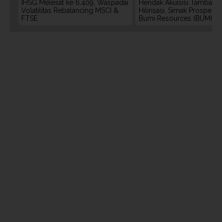
IHSG Melesat ke 6.409, Waspadai
Hendak Akuisisi Tambang
Volatilitas Rebalancing MSCI &
Hilirisasi, Simak Prospek
FTSE
Bumi Resources (BUMI)