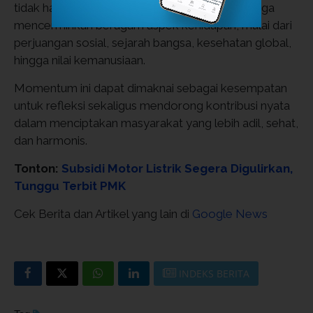
tidak hanya identik dengan Hari Buruh, tetapi juga
mencerminkan beragam aspek kehidupan, mulai dari
perjuangan sosial, sejarah bangsa, kesehatan global,
hingga nilai kemanusiaan.
Momentum ini dapat dimaknai sebagai kesempatan
untuk refleksi sekaligus mendorong kontribusi nyata
dalam menciptakan masyarakat yang lebih adil, sehat,
dan harmonis.
Tonton:
Subsidi Motor Listrik Segera Digulirkan,
Tunggu Terbit PMK
Cek Berita dan Artikel yang lain di
Google News
INDEKS BERITA