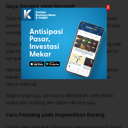
Gaya Berpikir yang Berubah
X
Saat masih menjadi level kelas pekerja, kesuksesan
seseorang sering ditentukan oleh banyak hal dari luar
kendali dirinya.
Mulai dari keuntungan mendapatkan atasan yang baik
atau buruk, keberuntungan, kondisi ekonomi saat itu
sampai
good timing.
Namun orang kaya akan berpikir bahwa kesuksesan
bukan ditentukan dari faktor eksternal melainkan
faktor internal.
Bagi orang kaya, semua itu ditentukan oleh pilihan,
usaha dan strategi dari dalam diri kita saja.
Cara Pandang pada Kepemilikan Barang
Orang yang berubah dari kelas pekerja menjadi orang