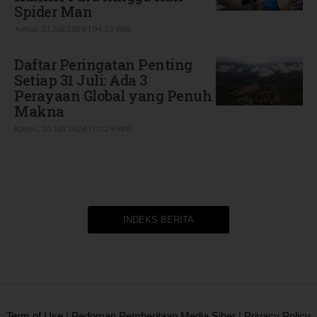
Spider Man
Jumat, 31 Juli 2026 | 04:25 WIB
Daftar Peringatan Penting
Setiap 31 Juli: Ada 3
Perayaan Global yang Penuh
Makna
Kamis, 30 Juli 2026 | 05:29 WIB
INDEKS BERITA
2020 @ Kontan.co.id All rights reserved.
Term of Use
|
Pedoman Pemberitaan Media Siber
|
Privacy Policy