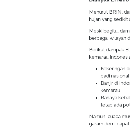
Menurut BRIN, dam
hujan yang sedikit
Meski begitu, damp
berbagai wilayah di
Berikut dampak El 
kemarau Indonesi
Kekeringan d
padi nasional
Banjir di Ind
kemarau
Bahaya kebak
tetap ada pot
Namun, cuaca musi
garam demi dapat