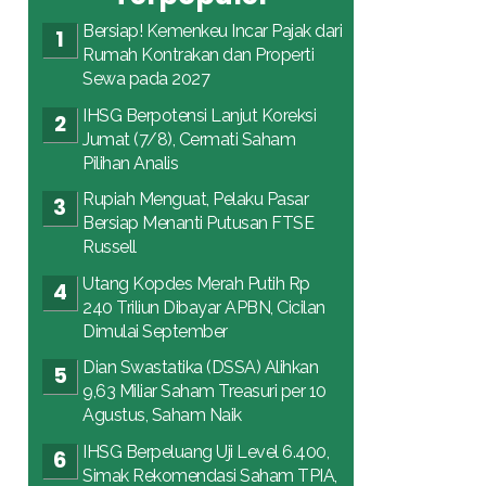
Bersiap! Kemenkeu Incar Pajak dari
Rumah Kontrakan dan Properti
Sewa pada 2027
IHSG Berpotensi Lanjut Koreksi
Jumat (7/8), Cermati Saham
Pilihan Analis
Rupiah Menguat, Pelaku Pasar
Bersiap Menanti Putusan FTSE
Russell
Utang Kopdes Merah Putih Rp
240 Triliun Dibayar APBN, Cicilan
Dimulai September
Dian Swastatika (DSSA) Alihkan
9,63 Miliar Saham Treasuri per 10
Agustus, Saham Naik
IHSG Berpeluang Uji Level 6.400,
Simak Rekomendasi Saham TPIA,