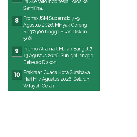
Ini Skenario Indonesia Lolos ke
Semifinal
Promo JSM Superindo 7–9
Agustus 2026, Minyak Goreng
Rp37.900 hingga Buah Diskon
50%
Promo Alfamart Murah Banget 7–
13 Agustus 2026, Sunlight hingga
Bebelac Diskon
Prakiraan Cuaca Kota Surabaya
Hari Ini 7 Agustus 2026, Seluruh
Wilayah Cerah