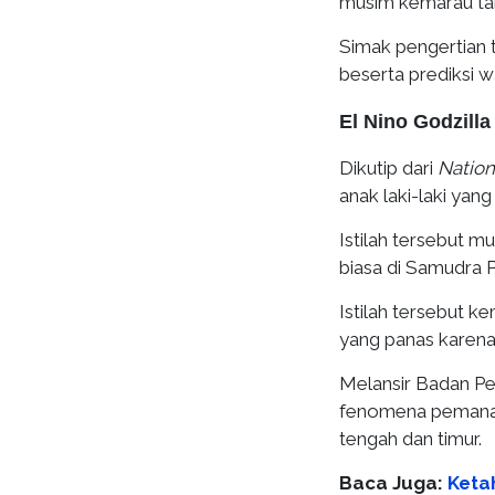
musim kemarau tah
Simak pengertian t
beserta prediksi w
El Nino Godzilla
Dikutip dari
Nation
anak laki-laki yan
Istilah tersebut mu
biasa di Samudra P
Istilah tersebut k
yang panas karena
Melansir Badan P
fenomena pemanasa
tengah dan timur.
Baca Juga:
Keta