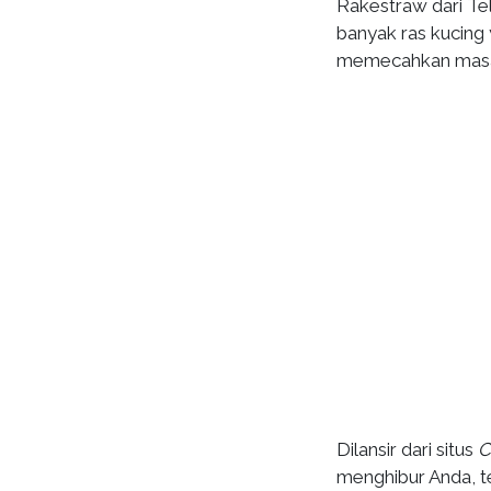
Rakestraw dari Tel
banyak ras kucing
memecahkan masa
Dilansir dari situs
C
menghibur Anda, t