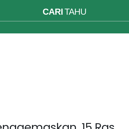
CARI
TAHU
nggemaskan, 15 Ras