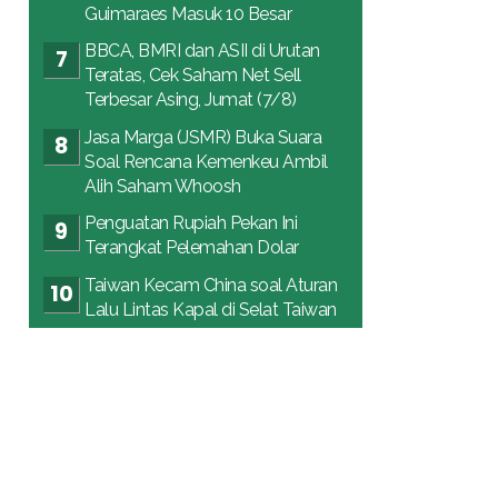
Guimaraes Masuk 10 Besar
BBCA, BMRI dan ASII di Urutan
Teratas, Cek Saham Net Sell
Terbesar Asing, Jumat (7/8)
Jasa Marga (JSMR) Buka Suara
Soal Rencana Kemenkeu Ambil
Alih Saham Whoosh
Penguatan Rupiah Pekan Ini
Terangkat Pelemahan Dolar
Taiwan Kecam China soal Aturan
Lalu Lintas Kapal di Selat Taiwan