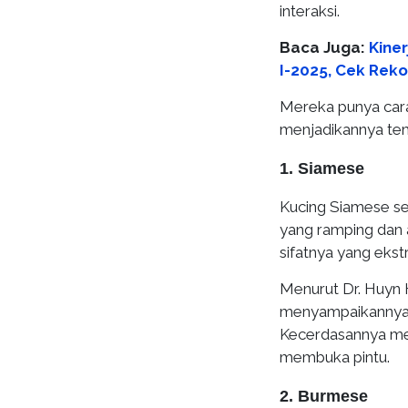
interaksi.
Baca Juga:
Kine
I-2025, Cek Rek
Mereka punya car
menjadikannya te
1. Siamese
Kucing Siamese ser
yang ramping dan a
sifatnya yang ekst
Menurut Dr. Huyn H
menyampaikannya 
Kecerdasannya mem
membuka pintu.
2. Burmese