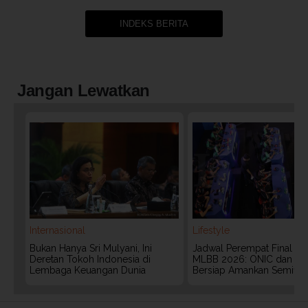
INDEKS BERITA
Jangan Lewatkan
Internasional
Lifestyle
Bukan Hanya Sri Mulyani, Ini
Jadwal Perempat Final G
Deretan Tokoh Indonesia di
MLBB 2026: ONIC dan Vita
Lembaga Keuangan Dunia
Bersiap Amankan Semifina