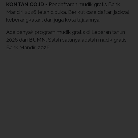
KONTAN.CO.ID -
Pendaftaran mudik gratis Bank
Mandiri 2026 telah dibuka. Berikut cara daftar, jadwal
keberangkatan, dan juga kota tujuannya.
Ada banyak program mudik gratis di Lebaran tahun
2026 dari BUMN. Salah satunya adalah mudik gratis
Bank Mandiri 2026.