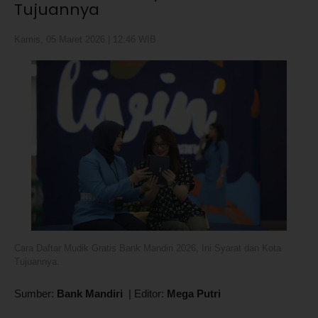
Tujuannya
Kamis, 05 Maret 2026 | 12:46 WIB
Cara Daftar Mudik Gratis Bank Mandiri 2026, Ini Syarat dan Kota
Tujuannya.
Sumber:
Bank Mandiri
|
Editor:
Mega Putri