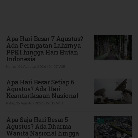
Terbaru
Apa Hari Besar 7 Agustus?
Ada Peringatan Lahirnya
PPKI hingga Hari Hutan
Indonesia
Kamis, 06 Agustus 2026 | 04:57 WIB
Apa Hari Besar Setiap 6
Agustus? Ada Hari
Keantariksaan Nasional
Rabu, 05 Agustus 2026 | 06:12 WIB
Apa Saja Hari Besar 5
Agustus? Ada Dharma
Wanita Nasional hingga