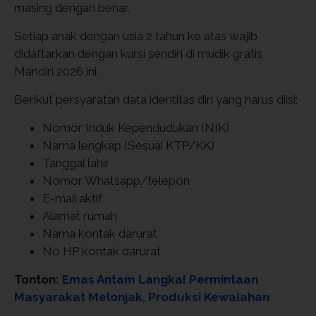
masing dengan benar.
Setiap anak dengan usia 2 tahun ke atas wajib
didaftarkan dengan kursi sendiri di mudik gratis
Mandiri 2026 ini.
Berikut persyaratan data identitas diri yang harus diisi:
Nomor Induk Kependudukan (NIK)
Nama lengkap (Sesuai KTP/KK)
Tanggal lahir
Nomor Whatsapp/telepon
E-mail aktif
Alamat rumah
Nama kontak darurat
No HP kontak darurat
Tonton:
Emas Antam Langka! Permintaan
Masyarakat Melonjak, Produksi Kewalahan