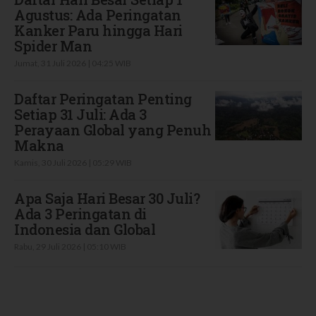
Agustus: Ada Peringatan
Kanker Paru hingga Hari
Spider Man
Jumat, 31 Juli 2026 | 04:25 WIB
Daftar Peringatan Penting
Setiap 31 Juli: Ada 3
Perayaan Global yang Penuh
Makna
Kamis, 30 Juli 2026 | 05:29 WIB
Apa Saja Hari Besar 30 Juli?
Ada 3 Peringatan di
Indonesia dan Global
Rabu, 29 Juli 2026 | 05:10 WIB