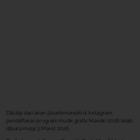
Dikutip dari akun
@bankmandiri
di Instagram,
pendaftaran program mudik gratis Mandiri 2026 telah
dibuka mulai 3 Maret 2026.