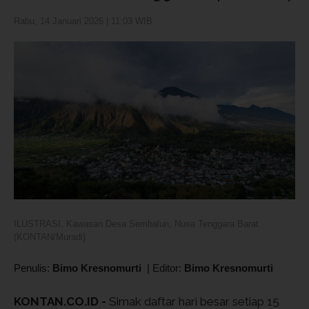
Rabu, 14 Januari 2026 | 11:03 WIB
ILUSTRASI. Kawasan Desa Sembalun, Nusa Tenggara Barat
(KONTAN/Muradi)
Penulis:
Bimo Kresnomurti
|
Editor:
Bimo Kresnomurti
KONTAN.CO.ID -
Simak daftar hari besar setiap 15