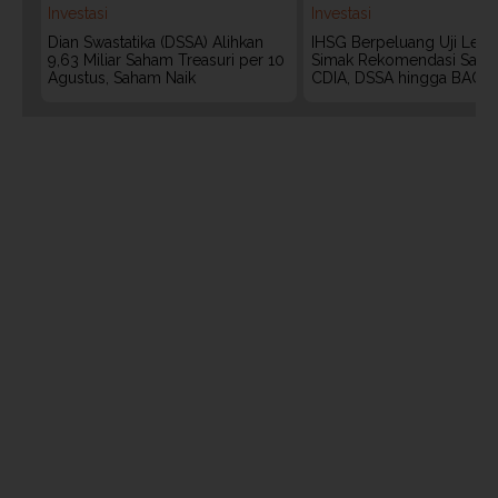
Investasi
Investasi
Dian Swastatika (DSSA) Alihkan
IHSG Berpeluang Uji Level
9,63 Miliar Saham Treasuri per 10
Simak Rekomendasi Saha
Agustus, Saham Naik
CDIA, DSSA hingga BACH