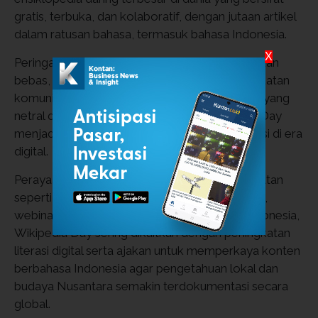
gratis, terbuka, dan kolaboratif, dengan jutaan artikel
dalam ratusan bahasa, termasuk bahasa Indonesia.
X
Peringatan ini merayakan nilai akses pengetahuan
bebas, semangat berbagi informasi, serta kekuatan
komunitas global dalam menghasilkan konten yang
netral dan dapat diakses siapa saja. Wikipedia Day
menjadi simbol penting demokratisasi informasi di era
digital.
Perayaannya umumnya dilakukan melalui kegiatan
seperti edit-a-thon, lokakarya penulisan artikel,
webinar edukasi, dan kampanye donasi. Di Indonesia,
Wikipedia Day sering dikaitkan dengan peningkatan
literasi digital serta ajakan untuk memperkaya konten
berbahasa Indonesia agar pengetahuan lokal dan
budaya Nusantara semakin terdokumentasi secara
global.