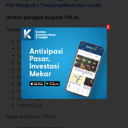
PDF Menjadi 1 Tanpa Aplikasi dan Gratis
Urutan pangkat prajurit TNI AL
X
Pangkat Perwira TNI AL
Laksamana TNI
Laksamana Madya (Laksdya) TNI
Laksamana Muda (Laksda) TNI
Laksamana Pertama (Laksma) TNI
Kolonel
Letnan Kolonel
Mayor
Kapten
Letnan Satu
Letnan Dua
Pangkat Bintara TNI AL