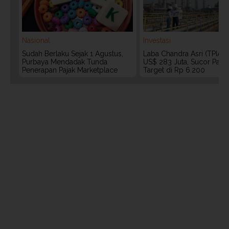
Nasional
Investasi
Sudah Berlaku Sejak 1 Agustus,
Laba Chandra Asri (TPIA)
Purbaya Mendadak Tunda
US$ 283 Juta, Sucor Pasa
Penerapan Pajak Marketplace
Target di Rp 6.200