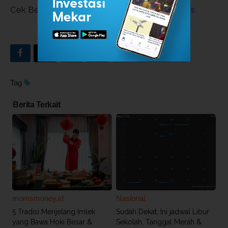
Cek Berita dan Artikel yang lain di
Google News
INDEKS BERITA
Tag
Berita Terkait
momsmoney.id
Nasional
5 Tradisi Menjelang Imlek
Sudah Dekat, Ini jadwal Libur
yang Bawa Hoki Besar &
Sekolah, Tanggal Merah &