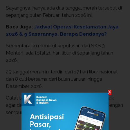
Sayangnya, hanya ada dua tanggal merah tersebut di
sepanjang bulan Februari tahun 2026 ini.
Baca Juga:
Jadwal Operasi Keselamatan Jaya
2026 & 9 Sasarannya, Berapa Dendanya?
Sementara itu menurut keputusan dari SKB 3
Menteri, ada total 25 hari libur di sepanjang tahun
2026.
25 tanggal merah ini terdiri dari 17 hari libur nasional
dan 8 cuti bersama dari bulan Januari hingga
Desember 2026.
X
Catat tanggal merah setiap bulannya dengan baik
agar dapat merencanakan liburan atau wisata dengan
sempurna.