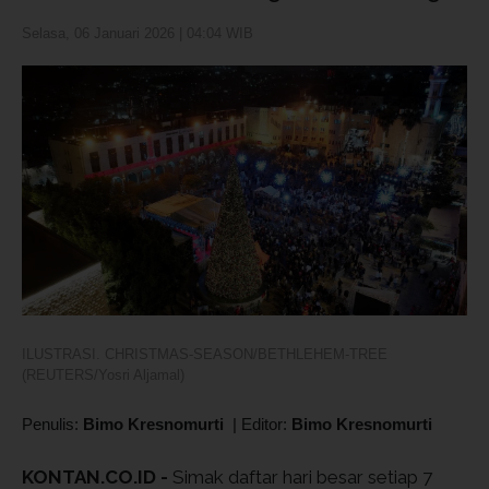
Selasa, 06 Januari 2026 | 04:04 WIB
ILUSTRASI. CHRISTMAS-SEASON/BETHLEHEM-TREE
(REUTERS/Yosri Aljamal)
Penulis:
Bimo Kresnomurti
|
Editor:
Bimo Kresnomurti
KONTAN.CO.ID -
Simak daftar hari besar setiap 7