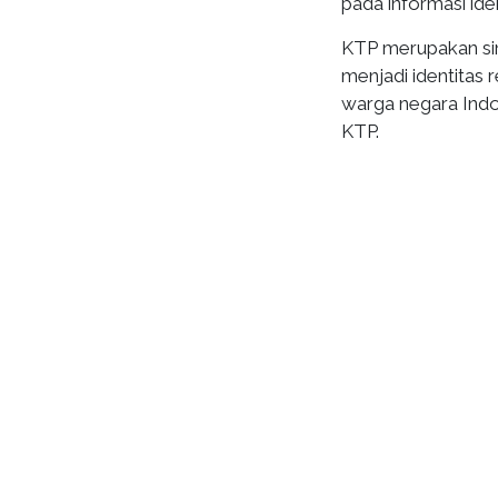
pada informasi ide
KTP merupakan si
menjadi identitas 
warga negara Indon
KTP.