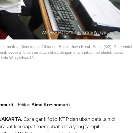
ronik di Disdukcapil Cibinong, Bogor, Jawa Barat, Senin (5/3). Pemerinta
tronik sebesar 3 persen atau setara dengan enam jutaan penduduk dapat
tria Wijaya/kye/18.
omurti
|
Editor:
Bimo Kresnomurti
 JAKARTA.
Cara ganti foto KTP dan ubah data lain di
arakat kini dapat mengubah data yang tampil