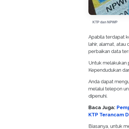
KTP dan NPWP
Apabila terdapat 
lahir, alamat, ata
perbaikan data ter
Untuk melakukan p
Kependudukan dan C
Anda dapat mengun
melalui telepon u
dipenuhi.
Baca Juga:
Pemp
KTP Terancam D
Biasanya, untuk m