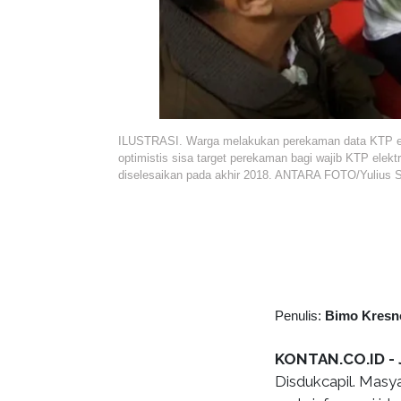
ILUSTRASI. Warga melakukan perekaman data KTP elekt
optimistis sisa target perekaman bagi wajib KTP elek
diselesaikan pada akhir 2018. ANTARA FOTO/Yulius Sa
Penulis:
Bimo Kresn
KONTAN.CO.ID -
Disdukcapil. Masy