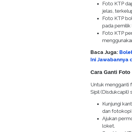
Foto KTP dapa
jelas, terkel
Foto KTP bol
pada pemilik 
Foto KTP per
menggunakan h
Baca Juga:
Bole
Ini Jawabannya 
Cara Ganti Fot
Untuk mengganti f
Sipil (Disdukcap
Kunjungi ka
dan fotokopi
Ajukan perm
loket.