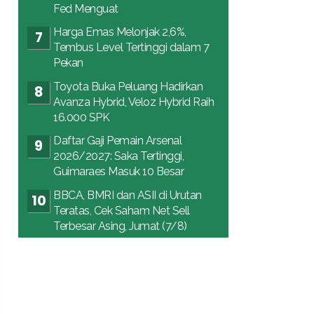
Fed Menguat
Harga Emas Melonjak 2,6%,
Tembus Level Tertinggi dalam 7
Pekan
Toyota Buka Peluang Hadirkan
Avanza Hybrid, Veloz Hybrid Raih
16.000 SPK
Daftar Gaji Pemain Arsenal
2026/2027: Saka Tertinggi,
Guimaraes Masuk 10 Besar
BBCA, BMRI dan ASII di Urutan
Teratas, Cek Saham Net Sell
Terbesar Asing, Jumat (7/8)