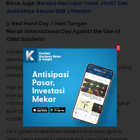
Baca Juga:
Berapa Hari Libur Imlek 2026? Cek
Jadwalnya Sesuai SKB 3 Menteri
3. Red Hand Day / Hari Tangan
Merah
(International Day Against the Use of
Child Soldiers)
X
Melansir laman
National Today,
Red Hand Day
diperingati sebagai bentuk penolakan terhadap
penggunaan anak-anak sebagai tentara atau pejuang
bersenjata.
Hari ini didukung oleh organisasi kemanusiaan
internasional seperti UNICEF dan Child Soldiers
International. Simbol “tangan merah” melambangkan
jejak darah pada tangan anak-anak yang terlibat
konflik bersenjata.
Peringatan ini dilakukan melalui kampanye global,
petisi, serta kegiatan seni seperti mencetak telapak