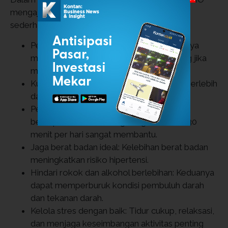
mengajak masyarakat menerapkan langkah
sederhana berikut:
Periksa tekanan darah secara rutin: Idealnya
minimal satu kali setahun, atau lebih sering jika
memiliki faktor risiko.
Kurangi konsumsi garam: Asupan garam berlebih
dapat meningkatkan tekanan darah.
Perbanyak aktivitas fisik: Berjalan kaki,
bersepeda, atau olahraga ringan selama 30
menit per hari sangat membantu.
Jaga berat badan ideal: Kelebihan berat badan
meningkatkan risiko hipertensi.
Hindari rokok dan alkohol berlebihan: Keduanya
dapat memperburuk kondisi pembuluh darah
dan tekanan darah.
Kelola stres dengan baik: Tidur cukup, relaksasi,
dan menjaga keseimbangan aktivitas penting