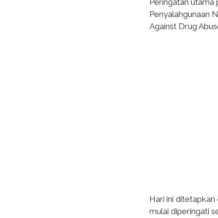
Peringatan utama 
Penyalahgunaan Na
Against Drug Abuse a
Hari ini ditetapka
mulai diperingati s