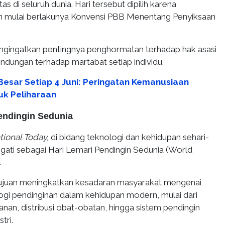
s di seluruh dunia. Hari tersebut dipilih karena
n mulai berlakunya Konvensi PBB Menentang Penyiksaan
gingatkan pentingnya penghormatan terhadap hak asasi
indungan terhadap martabat setiap individu.
 Besar Setiap 4 Juni: Peringatan Kemanusiaan
uk Peliharaan
Pendingin Sedunia
tional Today,
di bidang teknologi dan kehidupan sehari-
ringati sebagai Hari Lemari Pendingin Sedunia (World
.
rtujuan meningkatkan kesadaran masyarakat mengenai
ogi pendinginan dalam kehidupan modern, mulai dari
an, distribusi obat-obatan, hingga sistem pendingin
tri.