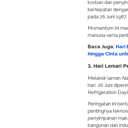
korban dan penyinta
bertepatan denga
pada 26 Juni 1987.
Momentum ini men
manusia serta perl
Baca Juga:
Hari
hingga Cinta unt
3. Hari Lemari 
Melansir laman
Na
hari, 26 Juni dipe
Refrigeration Day)
Peringatan ini be
pentingnya teknol
penyimpanan makan
bangunan dan indus