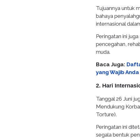
Tujuannya untuk 
bahaya penyalahgu
internasional dal
Peringatan ini j
pencegahan, rehabi
muda.
Baca Juga:
Dafta
yang Wajib Anda
2. Hari Interna
Tanggal 26 Juni jug
Mendukung Korban 
Torture).
Peringatan ini di
segala bentuk pe