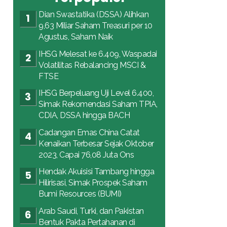
Dian Swastatika (DSSA) Alihkan
9,63 Miliar Saham Treasuri per 10
Agustus, Saham Naik
IHSG Melesat ke 6.409, Waspadai
Volatilitas Rebalancing MSCI &
FTSE
IHSG Berpeluang Uji Level 6.400,
Simak Rekomendasi Saham TPIA,
CDIA, DSSA hingga BACH
Cadangan Emas China Catat
Kenaikan Terbesar Sejak Oktober
2023, Capai 76,08 Juta Ons
Hendak Akuisisi Tambang hingga
Hilirisasi, Simak Prospek Saham
Bumi Resources (BUMI)
Arab Saudi, Turki, dan Pakistan
Bentuk Pakta Pertahanan di