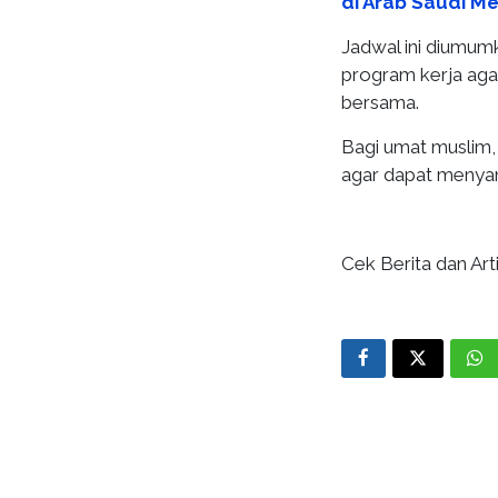
di Arab Saudi M
Jadwal ini diumum
program kerja agar
bersama.
Bagi umat muslim, 
agar dapat menyam
Cek Berita dan Arti
Terbaru