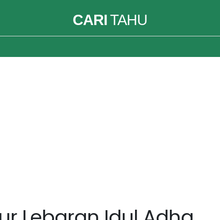
CARI
TAHU
bur Lebaran Idul Adha