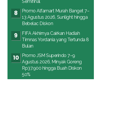
Semifinal
Promo Alfamart Murah Banget 7–
13 Agustus 2026, Sunlight hingga
Bebelac Diskon
FIFA Akhirnya Cairkan Hadiah
Timnas Yordania yang Tertunda 8
Bulan
Promo JSM Superindo 7–9
Agustus 2026, Minyak Goreng
Rp37.900 hingga Buah Diskon
50%