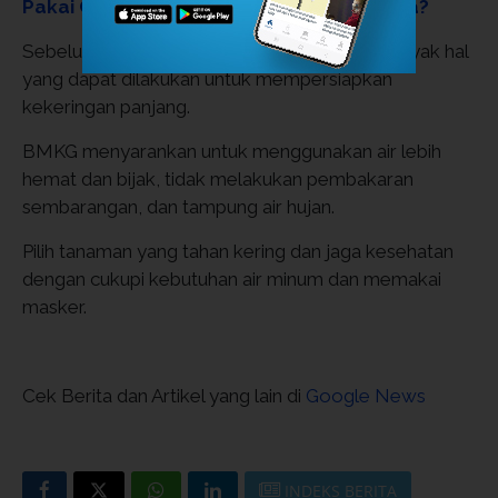
Pakai Coretax, Siapkan Dokumen Apa Saja?
Sebelum El Nino muncul di Indonesia, ada banyak hal
yang dapat dilakukan untuk mempersiapkan
kekeringan panjang.
BMKG menyarankan untuk menggunakan air lebih
hemat dan bijak, tidak melakukan pembakaran
sembarangan, dan tampung air hujan.
Pilih tanaman yang tahan kering dan jaga kesehatan
dengan cukupi kebutuhan air minum dan memakai
masker.
Cek Berita dan Artikel yang lain di
Google News
INDEKS BERITA