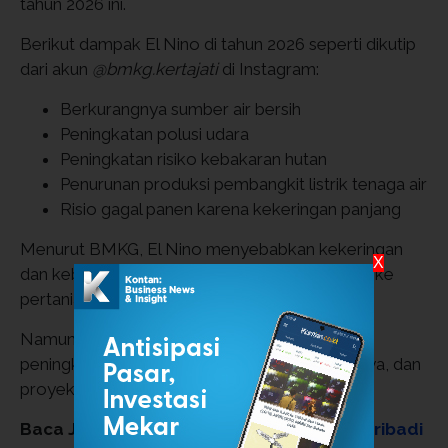
tahun 2026 ini.
Berikut dampak El Nino di tahun 2026 seperti dikutip
dari akun
@bmkg.kertajati
di Instagram:
Berkurangnya sumber air bersih
Peningkatan polusi udara
Peningkatan risiko kebakaran hutan
Penurunan produksi pembangkit listrik tenaga air
Risio gagal panen karena kekeringan panjang
Menurut BMKG, El Nino menyebabkan kekeringan
X
dan kebakaran lahan/hutan yang berpengaruh ke
pertanian, perekonomian dan sosial.
Namun El Nino memberikan efek positif untuk
peningkatan produksi garam, listrik tenaga surya, dan
proyek infrastruktur tidak terganggu cuaca.
Baca Juga:
Cara Lapor SPT Pajak Orang Pribadi