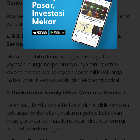
Contoh Family Office di Dunia
Ada beberapa contoh family office yang sudah lama
beroprasi di beberapa negara besar.
1. Bill & Melinda Gates Foundation (Amerika
Serikat)
Meskipun lebih dikenal sebagai lembaga filantropi,
yayasan ini juga berperan layaknya family office
karena mengelola kekayaan besar milik keluarga
Gates untuk investasi sosial dan ekonomi global.
2. Rockefeller Family Office (Amerika Serikat)
Salah satu family office tertua di dunia, didirikan oleh
keluarga Rockefeller untuk mengelola kekayaan
lintas generasi, termasuk investasi di sektor energi,
properti, dan keuangan.