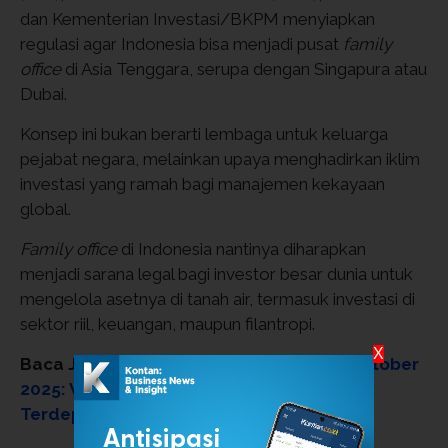
dan Kementerian Investasi/BKPM menyiapkan
regulasi agar Indonesia bisa menjadi pusat
family
office
di Asia Tenggara, serupa dengan Singapura atau
Dubai.
Konsep ini bukan berarti lembaga untuk keluarga
pejabat negara, melainkan upaya menghadirkan iklim
investasi yang ramah bagi manajemen kekayaan
global.
Family office
di Indonesia nantinya diharapkan
menjadi sarana legal bagi investor besar dunia untuk
mengelola asetnya di tanah air, termasuk investasi di
sektor riil, keuangan, maupun filantropi.
X
Baca Juga:
10 Orang Terkaya di Dunia, Oktober
2025: Warren Buffet Terakhir, Bill Gates
Terdepak