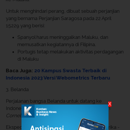
Untuk menghindari perang, dibuat sebuah perjanjian
yang bernama Perjanjian Saragosa pada 22 April
15229 yang berisi:
Spanyol harus meninggalkan Maluku, dan
memusatkan kegiatannya di Filipina.
Portugis tetap melakukan aktivitas perdagangan
di Maluku
Baca Juga:
20 Kampus Swasta Terbaik di
Indonesia 2023 Versi Webometrics Terbaru
3. Belanda
Perjalanan bangsa Belanda untuk datang ke
X
Indonesia dimulai pada April 1595, dipimpin oleh
Cornelis de Houtman
.
Ekspedisi ini menggunakan rute Pantai Barat Afrika -