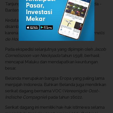
Tanjung Harapan - Samudra Hindia - Selat Sunda -
Banten.
Kedatangan Belanda pada tahun 1596 awalnya
disambut baik oleh masyarakat Banten, namun
karena sikap yang kurang baik, rombongan
Cornelis
de Houtman
kemudian diusir dari Banten.
Pada ekspedisi selanjutnya yang dipimpin oleh
Jacob
Corneliszoon van Neckpada
tahun 1598, berhasil
mencapai Maluku dan mendapatkan keuntungan
besar.
Belanda merupakan bangsa Eropa yang paling lama
menjajah Indonesia. Bahkan Belanda juga mendirikan
serikat dagang bernama VOC (
Vereenigde Oost-
Indische Compagnie
) pada tahun 16022.
Serikat dagang ini memiliki hak-hak istimewa selama