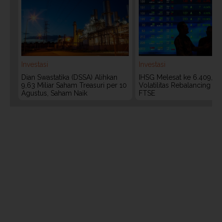
Investasi
Investasi
Dian Swastatika (DSSA) Alihkan
IHSG Melesat ke 6.409, W
9,63 Miliar Saham Treasuri per 10
Volatilitas Rebalancing M
Agustus, Saham Naik
FTSE