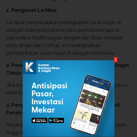
1. Pengaruh La Nina
La Nina menyebabkan peningkatan curah hujan di
wilayah Indonesia karena suhu permukaan laut di
Samudera Pasifik bagian tengah dan timur menjadi
lebih dingin dari normal. Ini meningkatkan
pembentukan awan hujan di wilayah Indonesia.
X
2. Peningkatan Aktivitas Monsun Asia atau Angin
Timur
Jika monsun lebih aktif dari biasanya, bisa membawa
lebih banyak uap air ke wilayah Indonesia.
3. Pengaruh Suhu Muka Laut yang Hangat di
Perairan Indonesia
Perairan yang lebih hangat memicu penguapan lebih
tinggi sehingga pembentukan awan hujan lebih