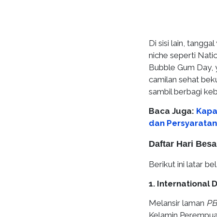
Di sisi lain, tangg
niche seperti Nati
Bubble Gum Day, y
camilan sehat bek
sambil berbagi ke
Baca Juga:
Kapa
dan Persyarata
Daftar Hari Besa
Berikut ini latar 
1. International
Melansir laman
PB
Kelamin Perempuan