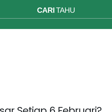
CARI
TAHU
sar Setiap 6 Februari?