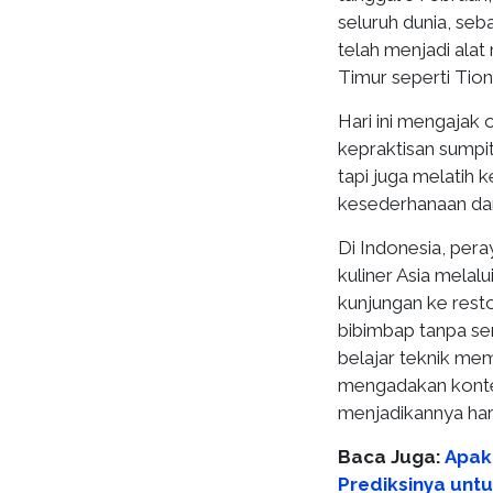
seluruh dunia, se
telah menjadi alat
Timur seperti Tio
Hari ini mengajak
kepraktisan sumpit
tapi juga melatih 
kesederhanaan da
Di Indonesia, pera
kuliner Asia melal
kunjungan ke rest
bibimbap tanpa s
belajar teknik me
mengadakan kontes
menjadikannya har
Baca Juga:
Apak
Prediksinya untu