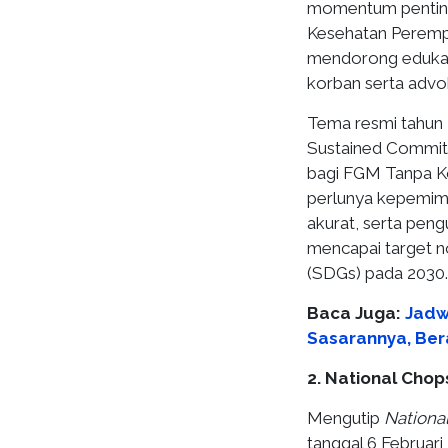
momentum penting
Kesehatan Perem
mendorong edukasi
korban serta advo
Tema resmi tahun
Sustained Commitm
bagi FGM Tanpa K
perlunya kepemimpi
akurat, serta pen
mencapai target 
(SDGs) pada 2030.
Baca Juga:
Jadw
Sasarannya, Be
2. National Chop
Mengutip
Nationa
tanggal 6 Februari