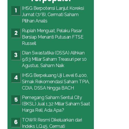
IHSG Berpotensi Lanjut Koreksi
Jumat (7/8), Cermati Saham
Pilihan Analis
Rupiah Menguat, Pelaku Pasar
Bersiap Menanti Putusan FTSE
Russell
Dian Swastatika (DSSA) Alihkan
9,63 Miliar Saham Treasuri per 10
Agustus, Saham Naik
IHSG Berpeluang Uji Level 6.400,
Simak Rekomendasi Saham TPIA,
CDIA, DSSA hingga BACH
Pemegang Saham Sentul City
(BKSL) Jual 1,32 Miliar Saham Saat
Harga Reli, Ada Apa?
TOWR Resmi Dikeluarkan dari
Indeks LQ45, Cermati