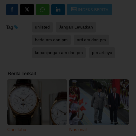
INDEKS BERITA
Tag
unlisted
Jangan Lewatkan
beda am dan pm
arti am dan pm
kepanjangan am dan pm
pm artinya
Berita Terkait
Cari Tahu
Nasional