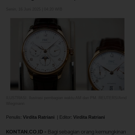
Senin, 16 Juni 2025 | 04:20 WIB
ILUSTRASI. Ilustrasi pembagian waktu AM dan PM. REUTERS/Arnd
Wiegmann
Penulis:
Virdita Ratriani
|
Editor:
Virdita Ratriani
KONTAN.CO.ID -
Bagi sebagian orang kemungkinan