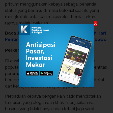
pribumi menggunakan kebaya sebagai penanda
status yang berlaku di masa kolonial saat itu yang
mengkotak-kotakkan masyarakat berdasarkan
rasnya melalui pakaian.
X
Baca Juga:
Apa itu Bastille Day? Ini Sejarah Hari
Penting Prancis yang Dihadiri Presiden Prabowo
Perkembangan pada abad ke-20
Di awal abad ke-20, kebaya mengalami puncak
popularitas sebagai simbol nasionalisme dan identitas
perempuan Indonesia. Model kebaya mulai
berkembang, seperti kebaya encim yang lebih ketat
dan kebaya kutubaru yang longgar dan formal.
Perpaduan kebaya dengan kain batik menciptakan
tampilan yang elegan dan khas, menjadikannya
busana yang tidak hanya indah tetapi juga sarat