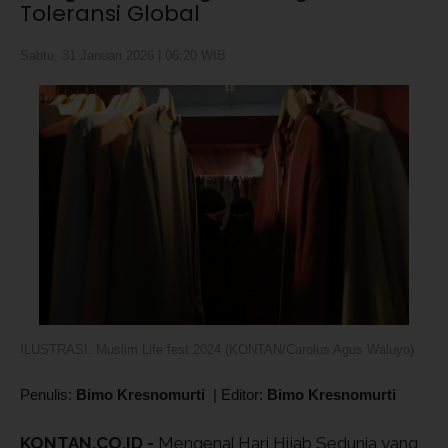
Toleransi Global
Sabtu, 31 Januari 2026 | 06:20 WIB
ILUSTRASI. Muslim Life fest 2024 (KONTAN/Carolus Agus Waluyo)
Penulis:
Bimo Kresnomurti
|
Editor:
Bimo Kresnomurti
KONTAN.CO.ID -
Mengenal Hari Hijab Sedunia yang