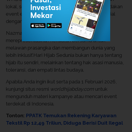
lokal, seperti mengenakan hijab sehari, mengadakan
event edukasi, atau berbagi cerita di media sosial
dengan hashtag tersebut.
Nazma Khan menyatakan bahwa tema ini
merepresentasikan kekuatan bersama untuk
melawan prasangka dan membangun dunia yang
lebih inklusif.Hari Hijab Sedunia bukan hanya tentang
hijab itu sendiri, melainkan tentang hak asasi manusia,
toleransi, dan empati lintas budaya.
Apabila Anda ingin ikut serta pada 1 Februari 2026,
kunjungi situs resmi
worldhijabday.com
untuk
mengunduh materi kampanye atau mencari event
terdekat di Indonesia.
Tonton:
PPATK Temukan Rekening Karyawan
Tekstil Rp 12,49 Triliun, Diduga Berisi Duit Ilegal